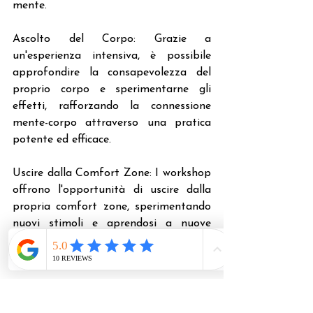
mente.
Ascolto del Corpo: Grazie a 
un'esperienza intensiva, è possibile 
approfondire la consapevolezza del 
proprio corpo e sperimentarne gli 
effetti, rafforzando la connessione 
mente-corpo attraverso una pratica 
potente ed efficace.
Uscire dalla Comfort Zone: I workshop 
offrono l'opportunità di uscire dalla 
propria comfort zone, sperimentando 
nuovi stimoli e aprendosi a nuove 
opportunità di crescita personale e 
spirituale.
Scopri i benefici della pratica yoga 
attraverso un'esperienza formativa e 