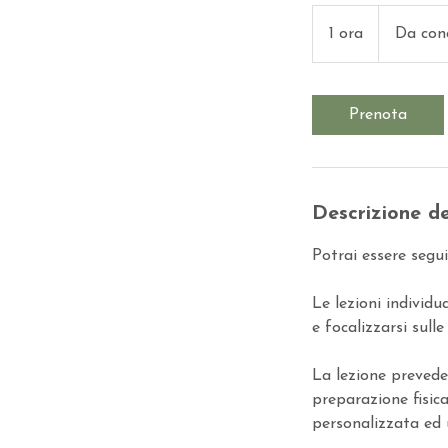
1 ora
1
Da con
o
r
Prenota
Descrizione de
Potrai essere segu
Le lezioni individ
e focalizzarsi sull
La lezione prevede 
preparazione fisic