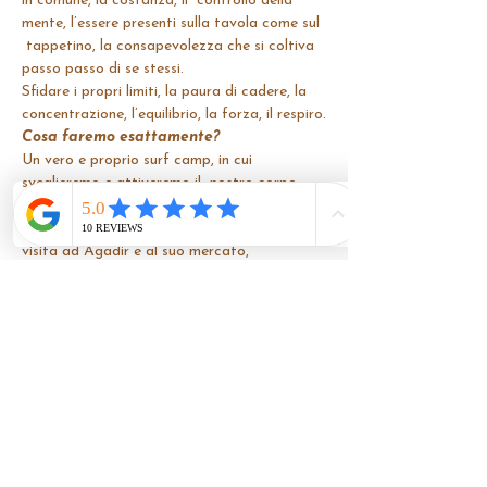
in comune, la costanza, il  controllo della 
mente, l’essere presenti sulla tavola come sul 
 tappetino, la consapevolezza che si coltiva 
passo passo di se stessi.
Sfidare i propri limiti, la paura di cadere, la 
concentrazione, l’equilibrio, la forza, il respiro.
Cosa faremo esattamente?
Un vero e proprio surf camp, in cui 
sveglieremo e attiveremo il  nostro corpo 
con le pratiche yoga, lezione di surf, pranzo 
in spiaggia,  pratiche pomeridiane post-surf, 
visita ad Agadir e al suo mercato, 
 sandboardind sulle dune, trekking a 
Paradise Valley, visita a  Thagazouth, skate 
park, full immersion nella tradizione e cucina 
tipica  marocchina, passeggiate in spiaggia, 
e molto altro.
Programma della settimana
CLICCA QUI!