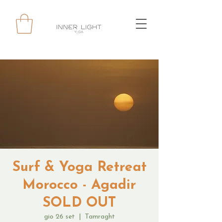
Surf & Yoga Retreat
Morocco - Agadir
SOLD OUT
gio 26 set
  |  
Tamraght