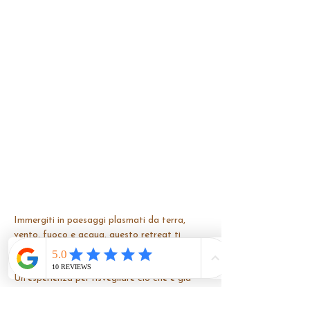
Immergiti in paesaggi plasmati da terra, 
vento, fuoco e acqua, questo retreat ti 
guiderà in un viaggio interiore attraverso il 
movimento, il respiro e il silenzio. 
Un’esperienza per risvegliare ciò che è già 
dentro di te, mentre ti lasci ispirare dalla 
forza primordiale degli elementi e 