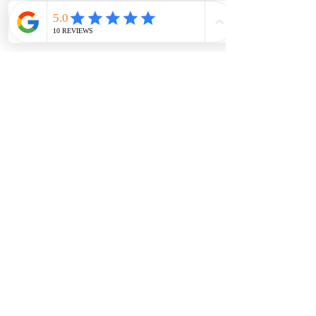
Pronti per un'esperienza unica, lontana dalla 
frenesia della vita quotidiana, immersa nella 
natura incontaminata di Maiorca?
Questo ritiro è una fuga dalla realtà 
verso l’essenza più autentica dell’isola e 
di te stesso, scoprendo la Sierra di 
Tramuntana e le bellissime calette che 
popolano l'isola, lontano dalle classiche 